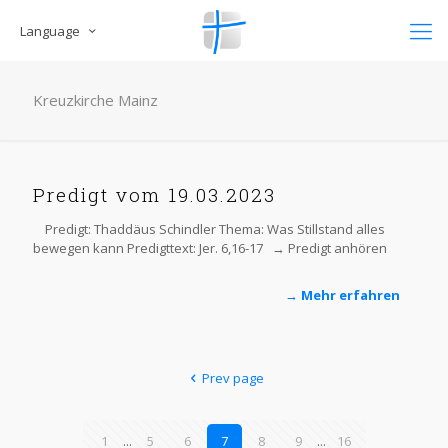
Language
Kreuzkirche Mainz
Predigt vom 19.03.2023
Predigt: Thaddäus Schindler Thema: Was Stillstand alles
bewegen kann Predigttext: Jer. 6,16-17 → Predigt anhören
→ Mehr erfahren
Prev page
1
...
5
6
7
8
9
...
16